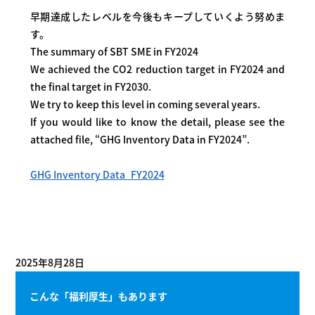
早期達成したレベルを今後もキープしていくよう努めま
す。
The summary of SBT SME in FY2024
We achieved the CO2 reduction target in FY2024 and
the final target in FY2030.
We try to keep this level in coming several years.
If you would like to know the detail, please see the
attached file, “GHG Inventory Data in FY2024”.
GHG Inventory Data_FY2024
2025年8月28日
こんな「福利厚生」もあります